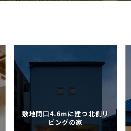
敷地間口4.6mに建つ北側リ
ビングの家